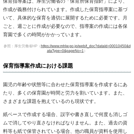
保育指導案は、厚生労働省の「保育所保育指針」により、
作成が義務付けられています。作成した保育指導案に基づ
いて、具体的な保育を適切に展開するために必要です。月
ごと、週ごとに作成が必要なので、指導案の作成には各保
育園で多くの時間がかかっています。
参照：厚生労働省HP（
https://www.mhlw.go.jp/web/t_doc?dataId=00010450&d
ataType=0&pageNo=1
）
保育指導案作成における課題
園児の年齢や状態等に合わせた保育指導案を作成するにあ
たり、多くの保育園が時間と労力を割いています。また、
さまざまな課題を抱えているのも現状です。
紙ベースで作成する場合、誤字や書き直しで何度も消しゴ
ムで消してやり直さなければなりません。また、過去の資
料等も紙で保管されている場合、他の職員が資料を使用し