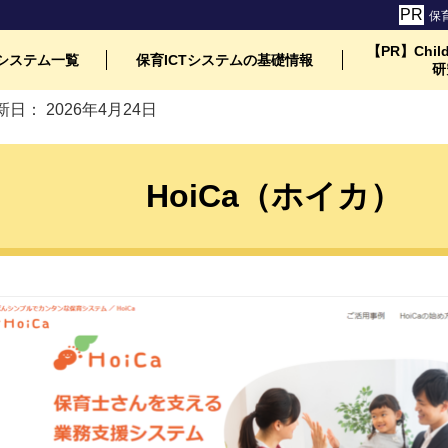
保
き合うための業務効率化
»
保育園業務支援システム一覧
»
HoiCa（ホイカ）
【PR】Child
システム一覧
保育ICTシステムの基礎情報
研
新日：
2026年4月24日
HoiCa（ホイカ）