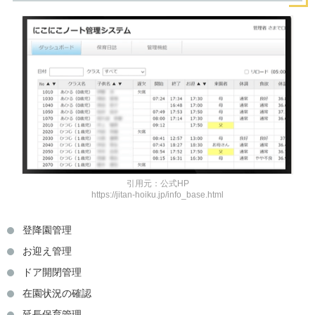
引用元：公式HP
https://jitan-hoiku.jp/info_base.html
登降園管理
お迎え管理
ドア開閉管理
在園状況の確認
延長保育管理